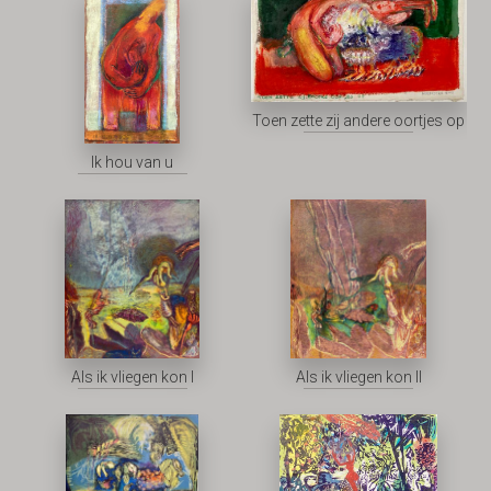
Toen zette zij andere oortjes op
Ik hou van u
Als ik vliegen kon I
Als ik vliegen kon II