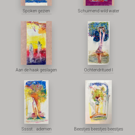
Spoken gezien
Schuimend wild water
Aan de haak geslagen
Ochtendritueel I
Sssst... ademen
Beestjes beestjes beestjes