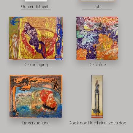
Ochtendritueel II
Licht
De koninging
De sirène
De verzuchting
Doe k noe Hoed ak ut zoea doe