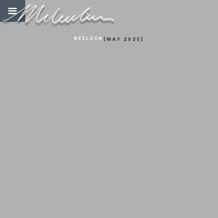
BEELDEN
[
MAY 2025
]