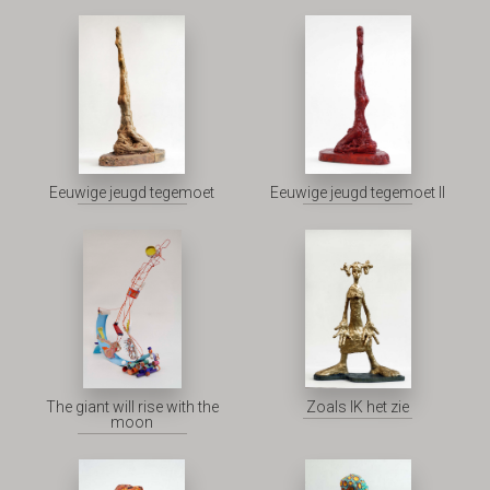
Eeuwige jeugd tegemoet
Eeuwige jeugd tegemoet II
The giant will rise with the
Zoals IK het zie
moon