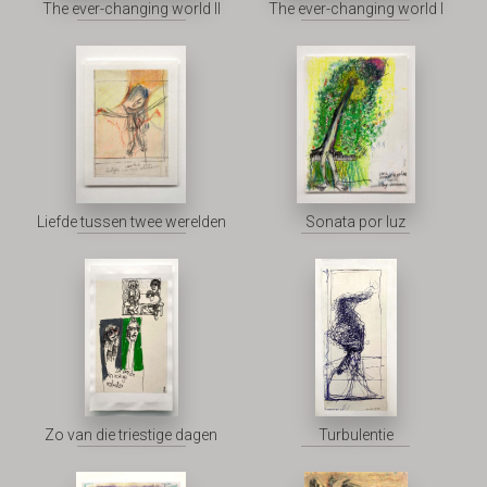
The ever-changing world II
The ever-changing world I
Liefde tussen twee werelden
Sonata por luz
Zo van die triestige dagen
Turbulentie