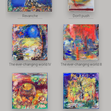
Revanche
Don't push
The ever-changing world IV
The ever-changing world III