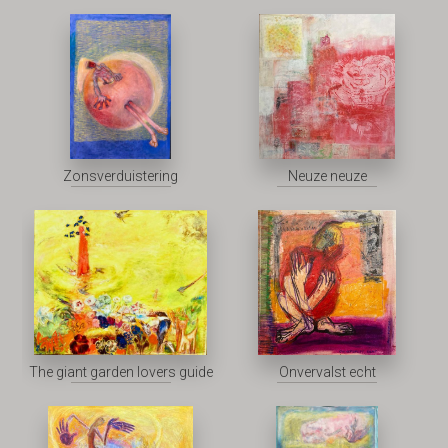
Zonsverduistering
Neuze neuze
The giant garden lovers guide
Onvervalst echt