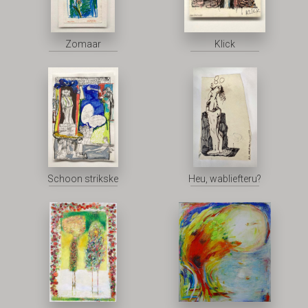
Zomaar
Klick
Schoon strikske
Heu, wabliefteru?