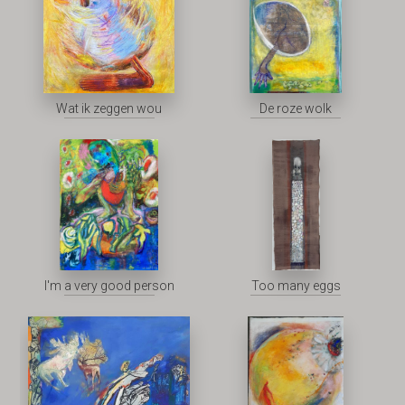
Wat ik zeggen wou
De roze wolk
I'm a very good person
Too many eggs