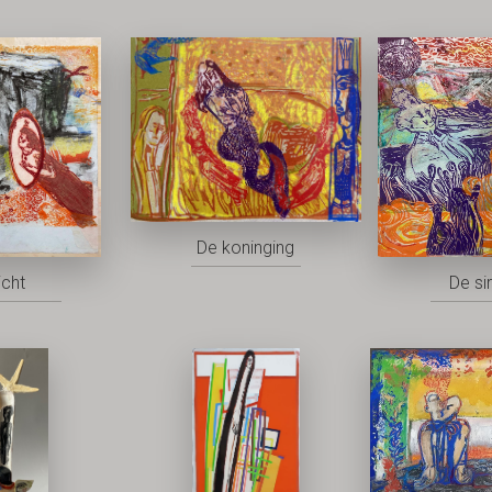
De koninging
icht
De si