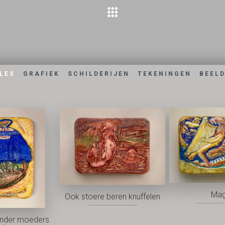
LES
GRAFIEK
SCHILDERIJEN
TEKENINGEN
BEEL
Mag
Ook stoere beren knuffelen
nder moeders