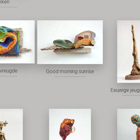
kken
vreugde
Good morning sunrise
Eeuwige jeu