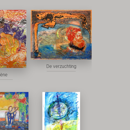
De verzuchting
rène