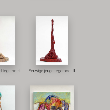
gd tegemoet
Eeuwige jeugd tegemoet II