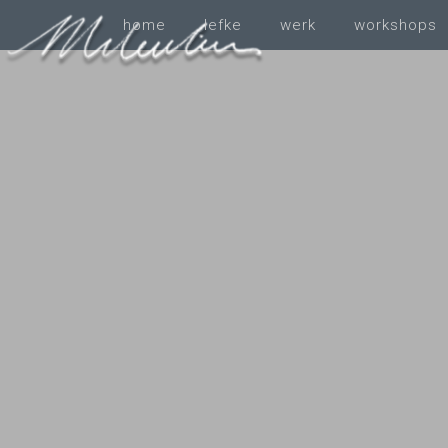
home
Iefke
werk
workshops