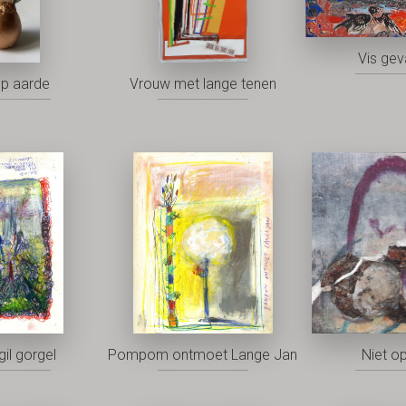
Vis ge
op aarde
Vrouw met lange tenen
gil gorgel
Pompom ontmoet Lange Jan
Niet o