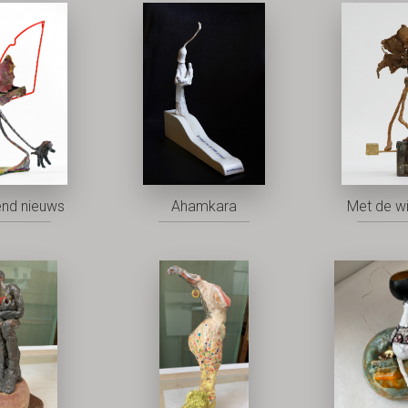
nd nieuws
Ahamkara
Met de w