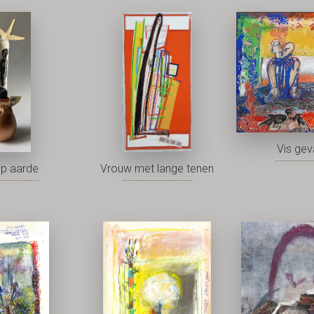
Vis ge
op aarde
Vrouw met lange tenen