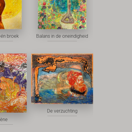
één broek
Balans in de oneindigheid
De verzuchting
rène