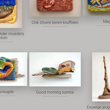
Mag
Ook stoere beren knuffelen
nder moeders
kken
vreugde
Good morning sunrise
Eeuwige jeu