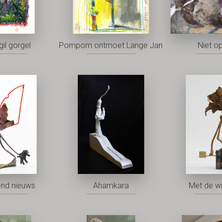
gil gorgel
Pompom ontmoet Lange Jan
Niet o
nd nieuws
Ahamkara
Met de w