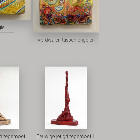
ie
Verdwalen tussen engelen
gd tegemoet
Eeuwige jeugd tegemoet II