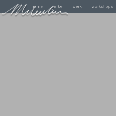
home
Iefke
werk
workshops