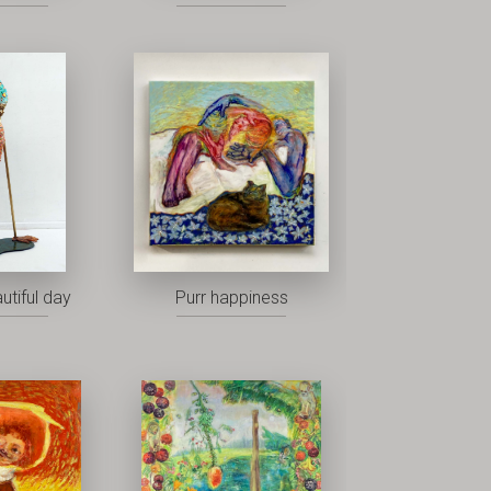
utiful day
Purr happiness