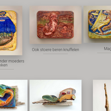
Mag
Ook stoere beren knuffelen
nder moeders
kken