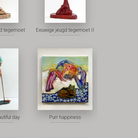
gd tegemoet
Eeuwige jeugd tegemoet II
utiful day
Purr happiness