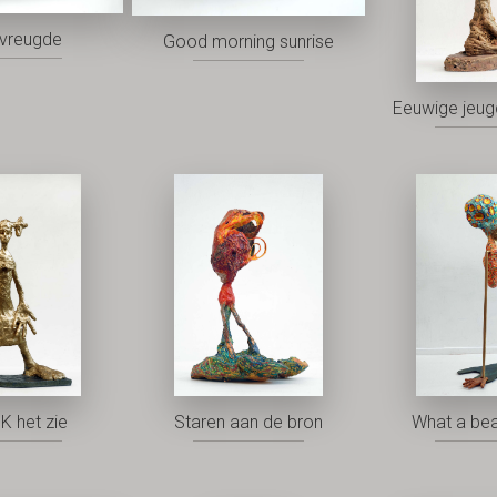
vreugde
Good morning sunrise
Eeuwige jeu
K het zie
Staren aan de bron
What a bea