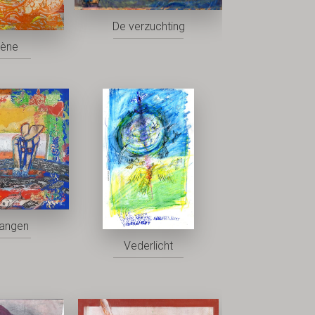
De verzuchting
rène
vangen
Vederlicht