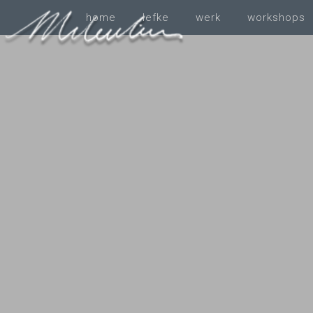
home
Iefke
werk
workshops