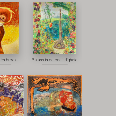
één broek
Balans in de oneindigheid