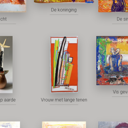
De koninging
icht
De si
Vis ge
op aarde
Vrouw met lange tenen