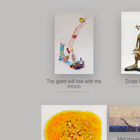
The giant will rise with the
Zoals I
moon
Met maan 