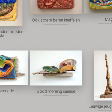
Mag
Ook stoere beren knuffelen
nder moeders
kken
vreugde
Good morning sunrise
Eeuwige jeu