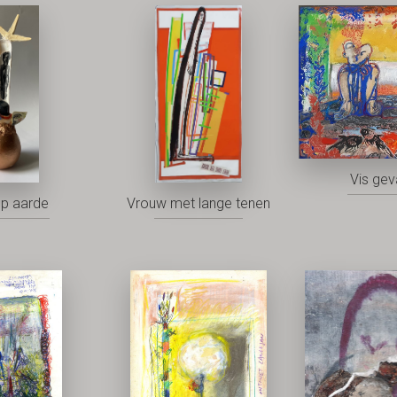
Vis ge
op aarde
Vrouw met lange tenen