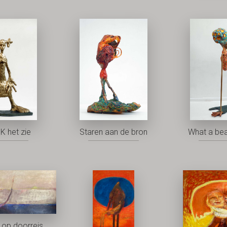
K het zie
Staren aan de bron
What a bea
op doorreis