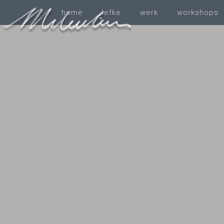
home
Iefke
werk
workshops