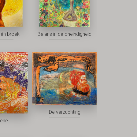
één broek
Balans in de oneindigheid
De verzuchting
rène