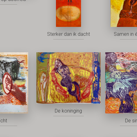
Sterker dan ik dacht
Samen in 
De koninging
icht
De si