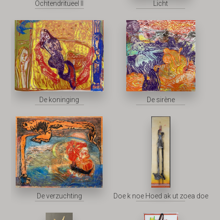
Ochtendritueel II
Licht
De koninging
De sirène
De verzuchting
Doe k noe Hoed ak ut zoea doe