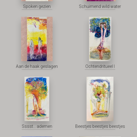
Spoken gezien
Schuimend wild water
Aan de haak geslagen
Ochtendritueel I
Sssst... ademen
Beestjes beestjes beestjes