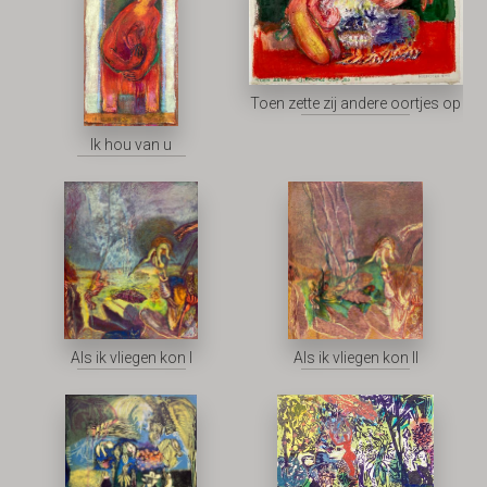
Toen zette zij andere oortjes op
Ik hou van u
Als ik vliegen kon I
Als ik vliegen kon II