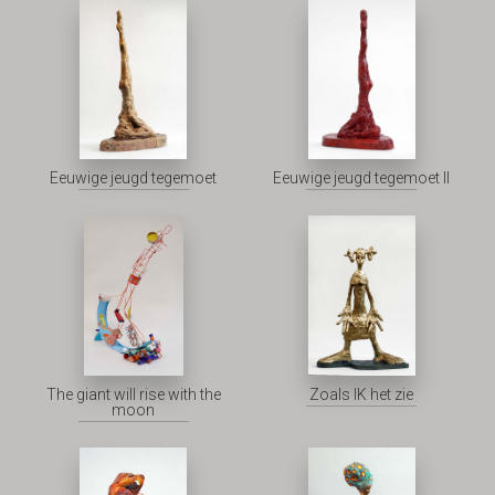
Eeuwige jeugd tegemoet
Eeuwige jeugd tegemoet II
The giant will rise with the
Zoals IK het zie
moon