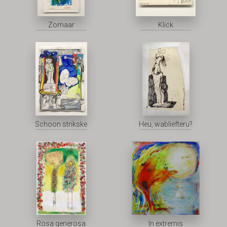
Zomaar
Klick
Schoon strikske
Heu, wabliefteru?
Rosa generosa
In extremis