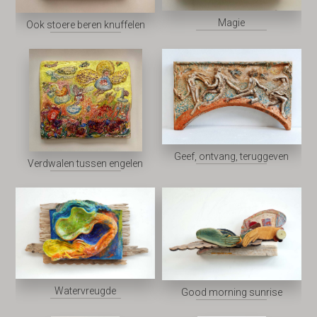
Magie
Ook stoere beren knuffelen
Geef, ontvang, teruggeven
Verdwalen tussen engelen
Watervreugde
Good morning sunrise