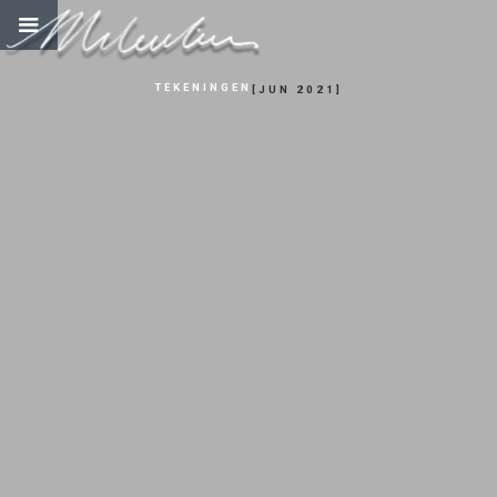
TEKENINGEN
[
JUN 2021
]