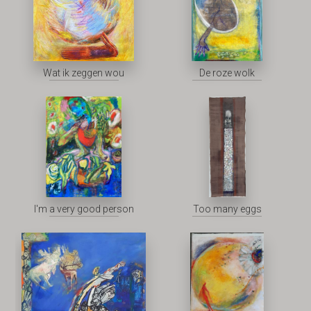
Wat ik zeggen wou
De roze wolk
I'm a very good person
Too many eggs