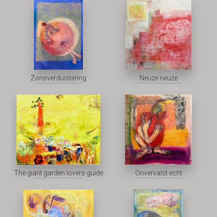
Zonsverduistering
Neuze neuze
The giant garden lovers guide
Onvervalst echt