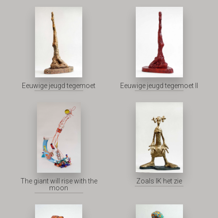
Eeuwige jeugd tegemoet
Eeuwige jeugd tegemoet II
The giant will rise with the
Zoals IK het zie
moon