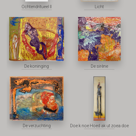
Ochtendritueel II
Licht
De koninging
De sirène
De verzuchting
Doe k noe Hoed ak ut zoea doe