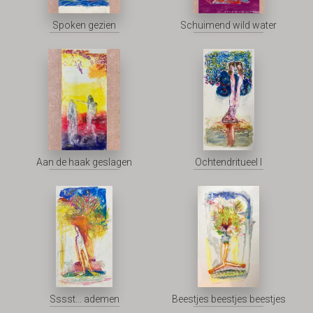
Spoken gezien
Schuimend wild water
Aan de haak geslagen
Ochtendritueel I
Sssst... ademen
Beestjes beestjes beestjes