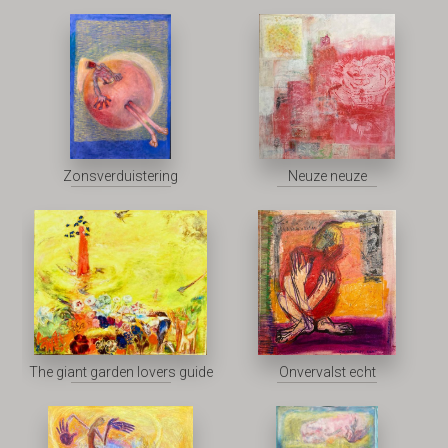
Zonsverduistering
Neuze neuze
The giant garden lovers guide
Onvervalst echt