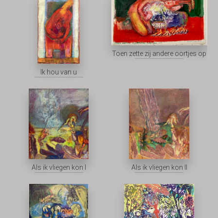
Toen zette zij andere oortjes op
Ik hou van u
Als ik vliegen kon I
Als ik vliegen kon II