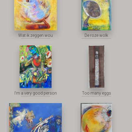
Wat ik zeggen wou
De roze wolk
I'm a very good person
Too many eggs