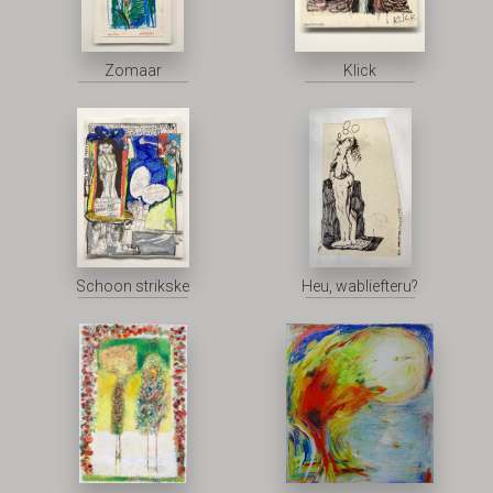
Zomaar
Klick
Schoon strikske
Heu, wabliefteru?