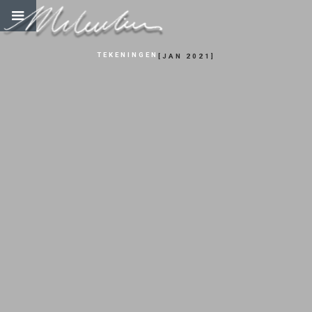
TEKENINGEN
[
JAN 2021
]