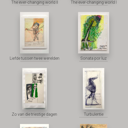
The ever-changing world II
The ever-changing world I
Liefde tussen twee werelden
Sonata por luz
Zo van die triestige dagen
Turbulentie