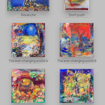
Revanche
Don't push
The ever-changing world IV
The ever-changing world III