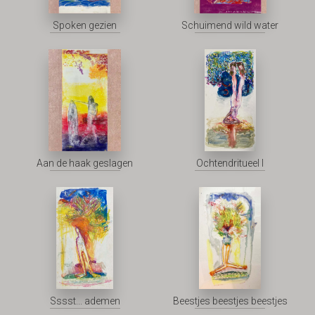
Spoken gezien
Schuimend wild water
Aan de haak geslagen
Ochtendritueel I
Sssst... ademen
Beestjes beestjes beestjes