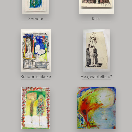
Zomaar
Klick
Schoon strikske
Heu, wabliefteru?