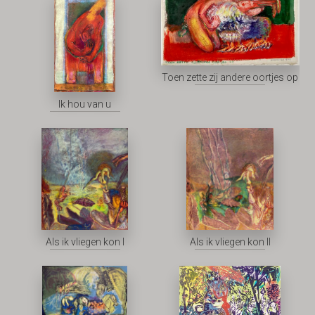
Toen zette zij andere oortjes op
Ik hou van u
Als ik vliegen kon I
Als ik vliegen kon II