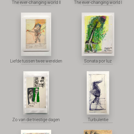
The ever-changing world II
The ever-changing world I
Liefde tussen twee werelden
Sonata por luz
Zo van die triestige dagen
Turbulentie