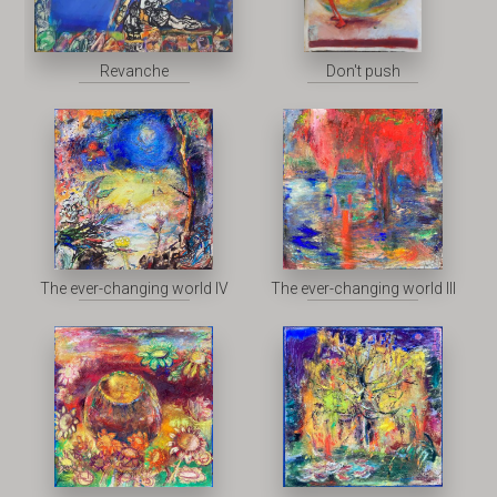
Revanche
Don't push
The ever-changing world IV
The ever-changing world III