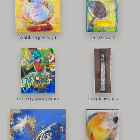
Wat ik zeggen wou
De roze wolk
I'm a very good person
Too many eggs