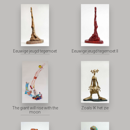
Eeuwige jeugd tegemoet
Eeuwige jeugd tegemoet II
The giant will rise with the
Zoals IK het zie
moon