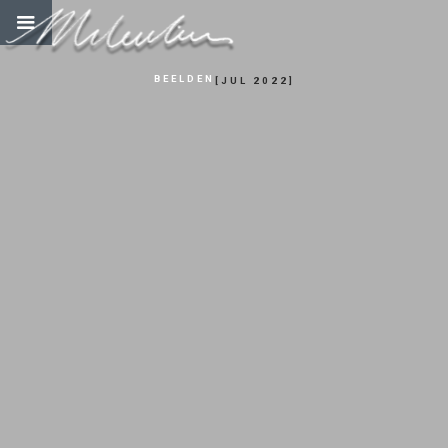
BEELDEN
[
JUL 2022
]