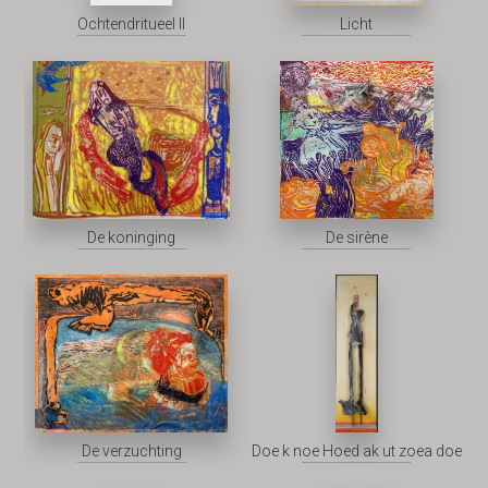
Ochtendritueel II
Licht
De koninging
De sirène
De verzuchting
Doe k noe Hoed ak ut zoea doe