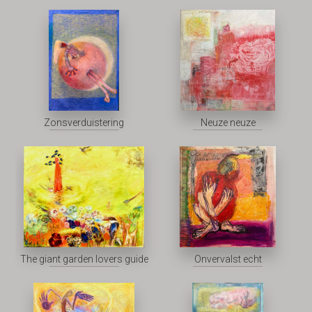
Zonsverduistering
Neuze neuze
The giant garden lovers guide
Onvervalst echt