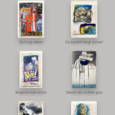
Op hoge daken
De wereld hangt scheef
Waanzinnige acties
Stenen als wolken grijs