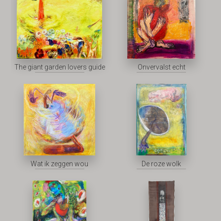
The giant garden lovers guide
Onvervalst echt
Wat ik zeggen wou
De roze wolk