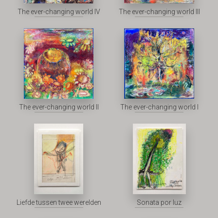
The ever-changing world IV
The ever-changing world III
The ever-changing world II
The ever-changing world I
Liefde tussen twee werelden
Sonata por luz