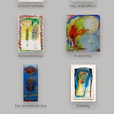
Schoon strikske
Heu, wabliefteru?
Rosa generosa
In extremis
Een wervelende dag
Baaldag