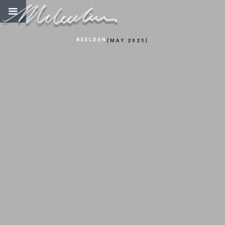
BEELDEN
[
MAY 2025
]