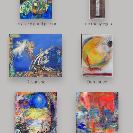
I'm a very good person
Too many eggs
Revanche
Don't push