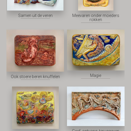
Samen uit de veren
Meevaren onder moeders
rokken
Magie
Ook stoere beren knuffelen
Geef, ontvang, teruggeven