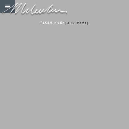
TEKENINGEN
[
JUN 2021
]