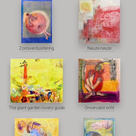
Zonsverduistering
Neuze neuze
The giant garden lovers guide
Onvervalst echt