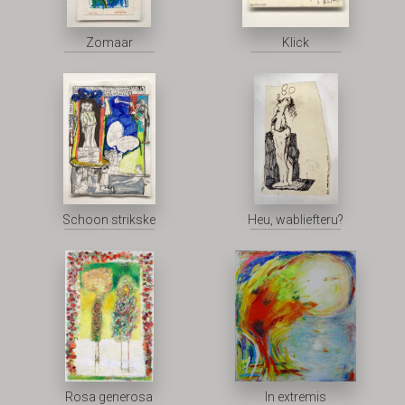
Zomaar
Klick
Schoon strikske
Heu, wabliefteru?
Rosa generosa
In extremis