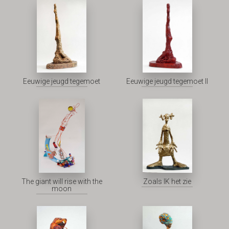
Eeuwige jeugd tegemoet
Eeuwige jeugd tegemoet II
The giant will rise with the
Zoals IK het zie
moon