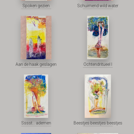
Spoken gezien
Schuimend wild water
Aan de haak geslagen
Ochtendritueel I
Sssst... ademen
Beestjes beestjes beestjes