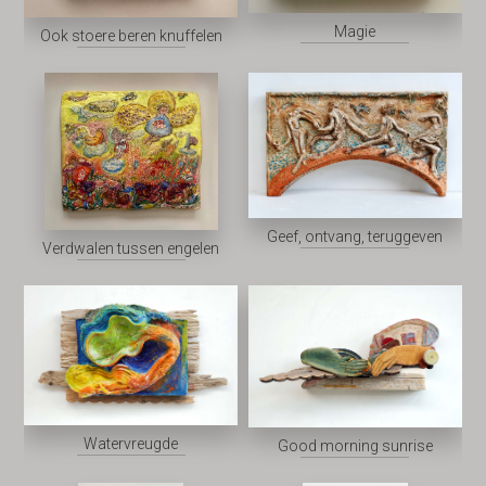
Magie
Ook stoere beren knuffelen
Geef, ontvang, teruggeven
Verdwalen tussen engelen
Watervreugde
Good morning sunrise