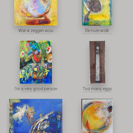
Wat ik zeggen wou
De roze wolk
I'm a very good person
Too many eggs