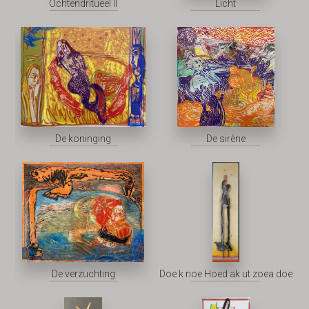
Ochtendritueel II
Licht
De koninging
De sirène
De verzuchting
Doe k noe Hoed ak ut zoea doe