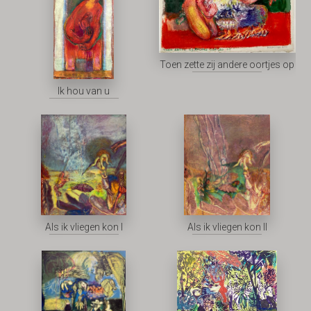
Toen zette zij andere oortjes op
Ik hou van u
Als ik vliegen kon I
Als ik vliegen kon II