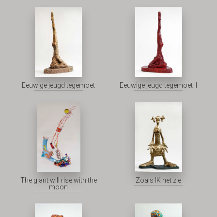
Eeuwige jeugd tegemoet
Eeuwige jeugd tegemoet II
The giant will rise with the
Zoals IK het zie
moon