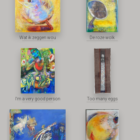
Wat ik zeggen wou
De roze wolk
I'm a very good person
Too many eggs