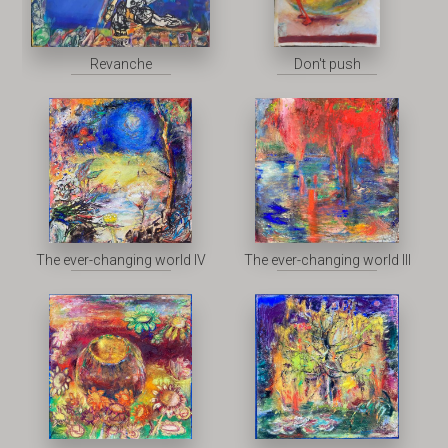
Revanche
Don't push
The ever-changing world IV
The ever-changing world III