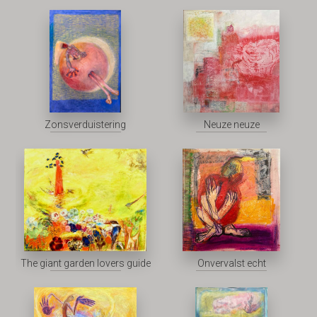
Zonsverduistering
Neuze neuze
The giant garden lovers guide
Onvervalst echt