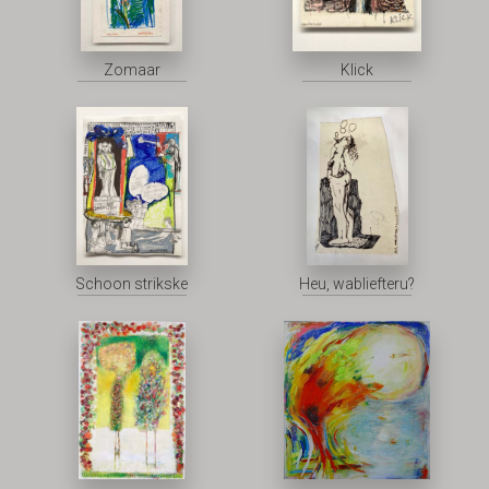
Zomaar
Klick
Schoon strikske
Heu, wabliefteru?