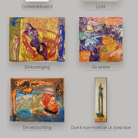
Ochtendritueel II
Licht
De koninging
De sirène
De verzuchting
Doe k noe Hoed ak ut zoea doe