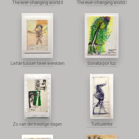
The ever-changing world II
The ever-changing world I
Liefde tussen twee werelden
Sonata por luz
Zo van die triestige dagen
Turbulentie