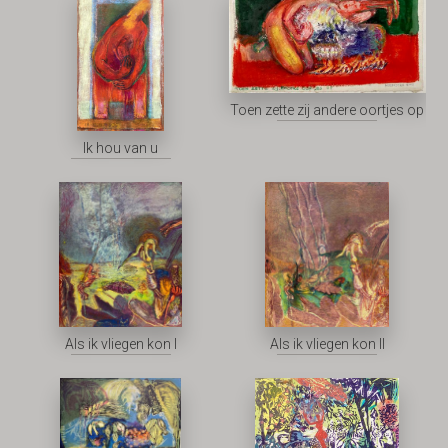
Toen zette zij andere oortjes op
Ik hou van u
Als ik vliegen kon I
Als ik vliegen kon II