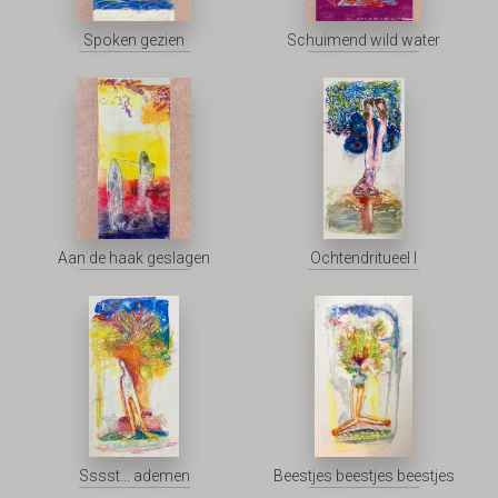
Spoken gezien
Schuimend wild water
Aan de haak geslagen
Ochtendritueel I
Sssst... ademen
Beestjes beestjes beestjes