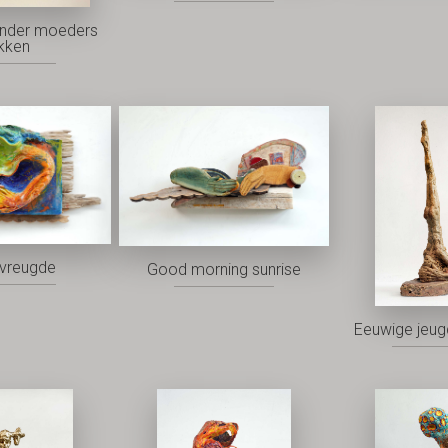
nder moeders
kken
vreugde
Good morning sunrise
Eeuwige jeu