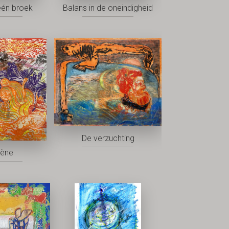
één broek
Balans in de oneindigheid
De verzuchting
rène