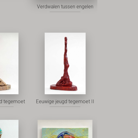
Verdwalen tussen engelen
gd tegemoet
Eeuwige jeugd tegemoet II