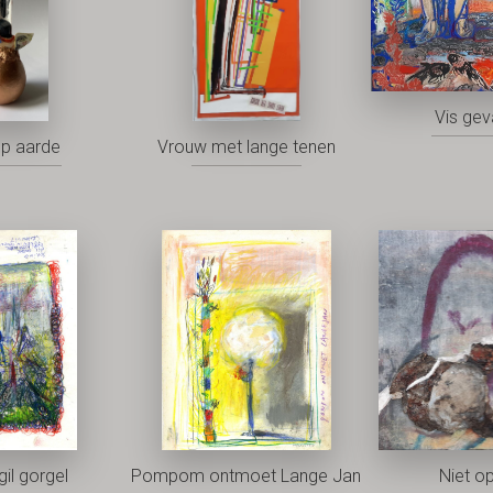
Vis ge
op aarde
Vrouw met lange tenen
gil gorgel
Pompom ontmoet Lange Jan
Niet o