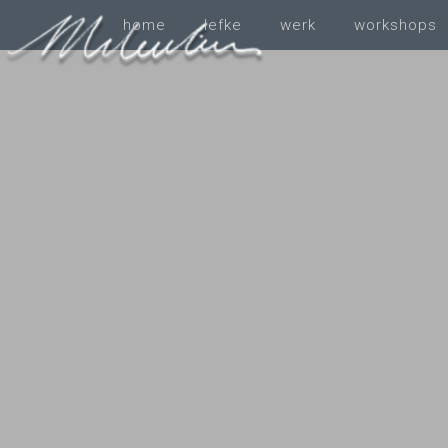
home
Iefke
werk
workshops