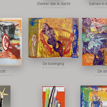
Sterker dan ik dacht
Samen in 
De koninging
icht
De si