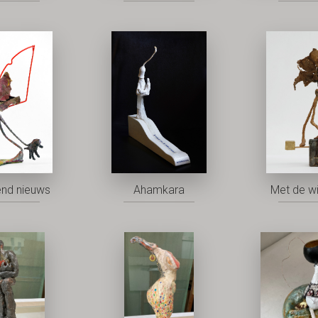
nd nieuws
Ahamkara
Met de w